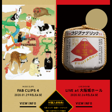
2
か
月
連
続
リ
リ
|
ス
MUSIC CLIPS
LIVE DVD/BD
FAB CLIPS 4
LIVE at 大阪城ホール
2020.01.29 RELEASE
2020.02.26 RELEASE
VIEW INFO
VIEW INFO